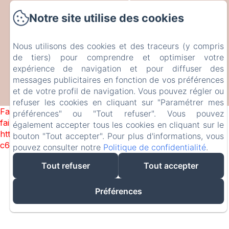
CAN SERRÀ 1786
Notre site utilise des cookies
Veïnat de Brugera, 10, Llagostera, 17240, Espagne
info@canserra1786.cat
Nous utilisons des cookies et des traceurs (y compris
+34610336310
de tiers) pour comprendre et optimiser votre
expérience de navigation et pour diffuser des
messages publicitaires en fonction de vos préférences
et de votre profil de navigation. Vous pouvez régler ou
Créé par Amenitiz
refuser les cookies en cliquant sur "Paramétrer mes
Failed to load BookingEngine/index: Loading chunk 1322
préférences" ou "Tout refuser". Vous pouvez
failed. (missing:
également accepter tous les cookies en cliquant sur le
https://d1cmur5l0xva3h.cloudfront.net/packs/1322-
bouton "Tout accepter". Pour plus d'informations, vous
c6e932f9d3d27b65-1bf7c4dc6a241241.js)
pouvez consulter notre
Politique de confidentialité
.
Tout refuser
Tout accepter
Préférences