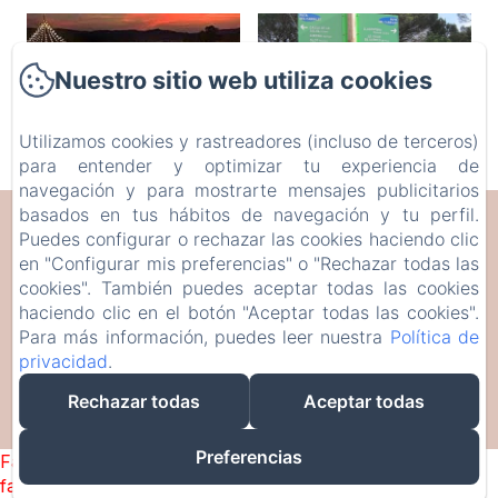
Nuestro sitio web utiliza cookies
Utilizamos cookies y rastreadores (incluso de terceros)
para entender y optimizar tu experiencia de
navegación y para mostrarte mensajes publicitarios
basados en tus hábitos de navegación y tu perfil.
CAN SERRÀ 1786
Puedes configurar o rechazar las cookies haciendo clic
en "Configurar mis preferencias" o "Rechazar todas las
Veïnat de Brugera, 10, Llagostera, 17240, España
cookies". También puedes aceptar todas las cookies
info@canserra1786.cat
haciendo clic en el botón "Aceptar todas las cookies".
Para más información, puedes leer nuestra
Política de
+34610336310
privacidad
.
Rechazar todas
Aceptar todas
Desarrollado con Amenitiz
Preferencias
Failed to load BookingEngine/index: Loading chunk 93
failed. (missing: